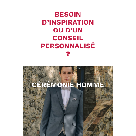
BESOIN
D’INSPIRATION
OU D’UN
CONSEIL
PERSONNALISÉ
?
CÉRÉMONIE HOMME